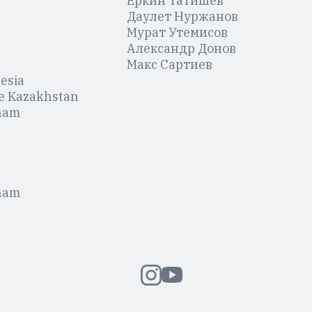
Еркин Татишев
Даулет Нуржанов
Мурат Утемисов
Александр Донов
Макс Сартиев
esia
e Kazakhstan
nam
nam