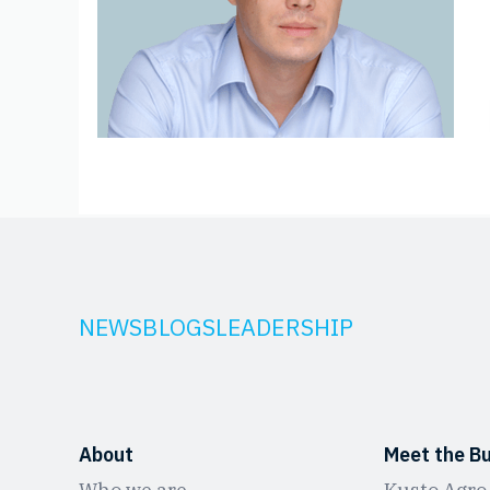
NEWS
BLOGS
LEADERSHIP
About
Meet the B