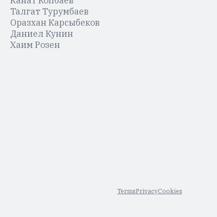
Канат Копбаев
Талгат Турумбаев
Оразхан Карсыбеков
Даниел Кунин
Хаим Розен
Terms
Privacy
Cookies