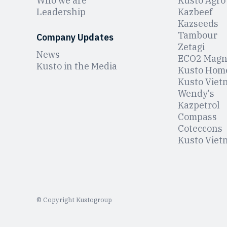
Who we are
Kusto Agro
Leadership
Kazbeef
Kazseeds
Tambour
Company Updates
Zetagi
News
ЕCO2 Magn
Kusto in the Media
Kusto Hom
Kusto Viet
Wendy's
Kazpetrol
Compass
Coteccons
Kusto Viet
© Copyright Kustogroup