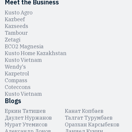
Meet the Business
Kusto Agro
Kazbeef
Kazseeds
Tambour
Zetagi
ЕCO2 Magnesia
Kusto Home Kazakhstan
Kusto Vietnam
Wendy's
Kazpetrol
Compass
Coteccons
Kusto Vietnam
Blogs
Еркин Татишев
Канат Копбаев
Даулет Нуржанов
Талгат Турумбаев
Мурат Утемисов
Оразхан Карсыбеков
Александр Донов
Даниел Кунин