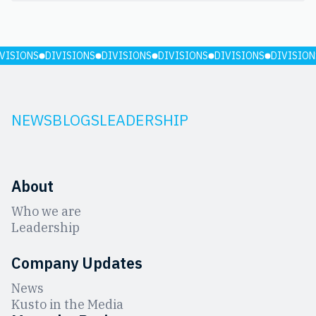
VISIONS
DIVISIONS
DIVISIONS
DIVISIONS
DIVISIONS
DIVISION
NEWS
BLOGS
LEADERSHIP
About
Who we are
Leadership
Company Updates
News
Kusto in the Media