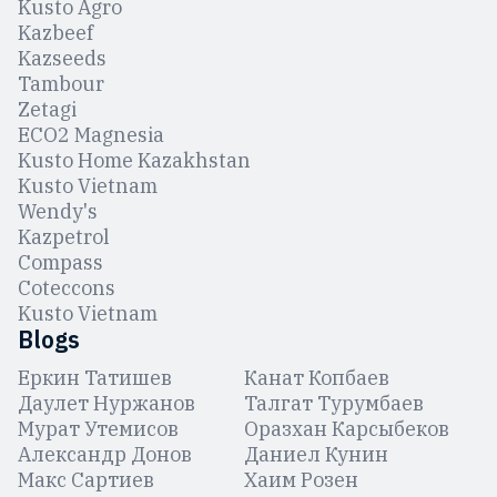
Kusto Agro
Kazbeef
Kazseeds
Tambour
Zetagi
ЕCO2 Magnesia
Kusto Home Kazakhstan
Kusto Vietnam
Wendy's
Kazpetrol
Compass
Coteccons
Kusto Vietnam
Blogs
Еркин Татишев
Канат Копбаев
Даулет Нуржанов
Талгат Турумбаев
Мурат Утемисов
Оразхан Карсыбеков
Александр Донов
Даниел Кунин
Макс Сартиев
Хаим Розен